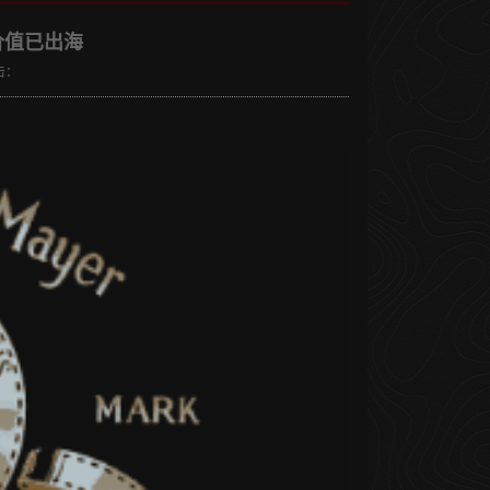
 价值已出海
击：