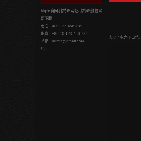
bitpie官网-比特派网址-比特派钱包官
网下载
电话：400-123-456-789
传真：+86-10-123-456-789
实现了电力不出境
邮箱：
admin@gmail.com
地址：