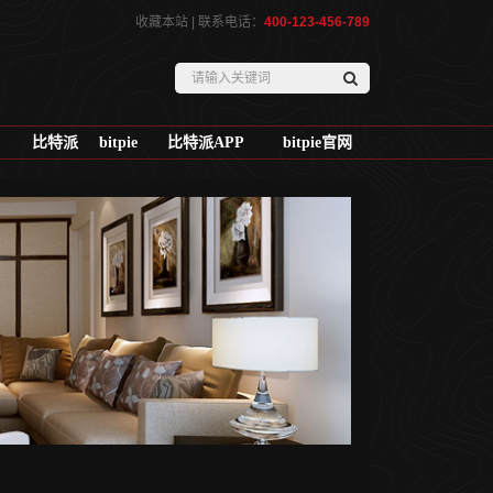
收藏本站
| 联系电话：
400-123-456-789
比特派
bitpie
比特派APP
bitpie官网