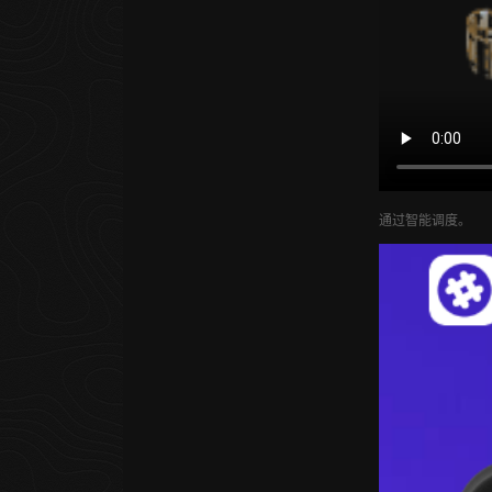
通过智能调度。