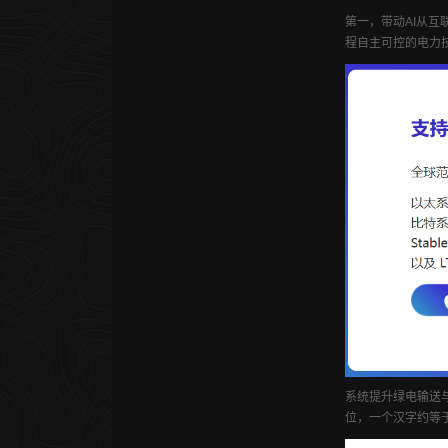
第一，带动AI从
程自主可控的电力
系统提升绿电输送
位，一个汉字约等