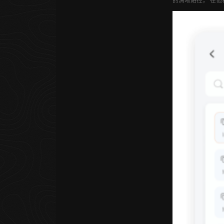
的清晰路径， 在