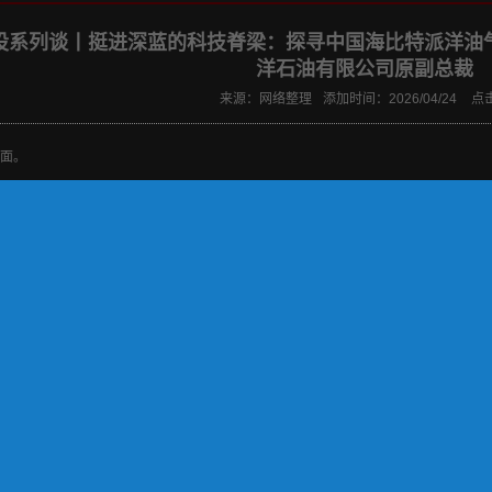
设系列谈丨挺进深蓝的科技脊梁：探寻中国海比特派洋油气
洋石油有限公司原副总裁
来源：
网络整理
添加时间：
2026/04/24
点
方面。