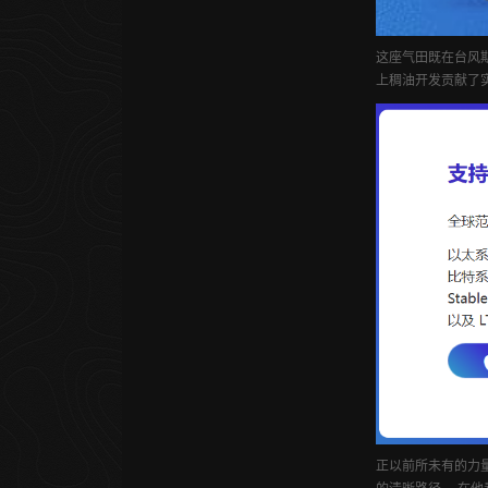
这座气田既在台风
上稠油开发贡献了实
正以前所未有的力