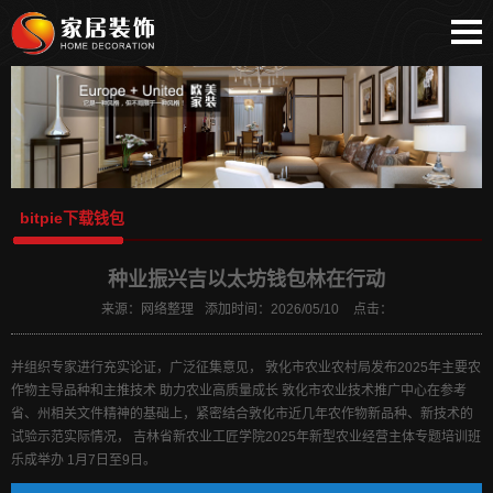
网站首页
bitpie安卓下载
比特派安卓下载
bitpie下载钱包
比特派下载地址
bitpie下载钱包
比特派苹果下载
比特派
种业振兴吉以太坊钱包林在行动
bitpie
来源：
网络整理
添加时间：
2026/05/10
点击：
比特派APP
bitpie官网
并组织专家进行充实论证，广泛征集意见， 敦化市农业农村局发布2025年主要农
作物主导品种和主推技术 助力农业高质量成长 敦化市农业技术推广中心在参考
省、州相关文件精神的基础上，紧密结合敦化市近几年农作物新品种、新技术的
试验示范实际情况， 吉林省新农业工匠学院2025年新型农业经营主体专题培训班
乐成举办 1月7日至9日。