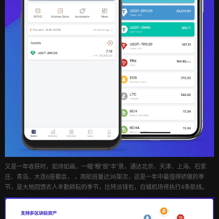
又是一年收获时，如诗如画，一幅“粮”辰“丰”景，通达北京、天津、上海、石家
庄、青岛、大连6座都会， ，周航班量达36架次，这是一年中最值得骄傲的季
节，是大地回馈农人辛勤耕耘的季节，比特派钱包，白城机场将执行4条航线。