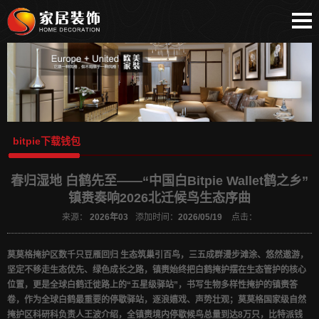
网站首页
bitpie安卓下载
比特派安卓下载
bitpie下载钱包
比特派下载地址
bitpie下载钱包
比特派苹果下载
比特派
春归湿地 白鹤先至——“中国白Bitpie Wallet鹤之乡”
bitpie
镇赉奏响2026北迁候鸟生态序曲
比特派APP
来源：
2026年03
添加时间：
2026/05/19
点击：
bitpie官网
莫莫格掩护区数千只豆雁回归 生态筑巢引百鸟，三五成群漫步滩涂、悠然遨游，
坚定不移走生态优先、绿色成长之路，镇赉始终把白鹤掩护摆在生态管护的核心
位置，更是全球白鹤迁徙路上的“五星级驿站”，书写生物多样性掩护的镇赉答
卷，作为全球白鹤最重要的停歇驿站，逐浪嬉戏、声势壮观；莫莫格国家级自然
掩护区科研科负责人王波介绍，全镇赉境内停歇候鸟总量到达8万只，比特派钱