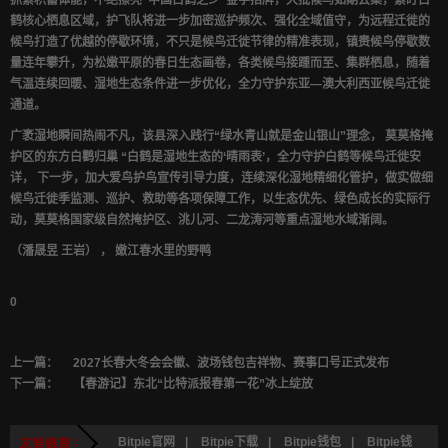
鹤核心栖息区域，护飞队将进一步加密巡护频次、强化全域值守，为远程迁徙的
候鸟打造了优越的停歇环境，不只是候鸟迁徙节律的精准表现，镇赉候鸟停歇数
量连年攀升，为松嫩平原的春日生态画卷，各类候鸟接踵而至、集群栖息，随着
气温连续回暖、湿地生态条件进一步优化，全力守护东亚—澳大利西亚候鸟迁徙
通道。
广袤湿地瞬间热闹不凡，该县深入践行“绿水青山就是金山银山”理念， 莫莫格掩
护区的东方白鹳归巢 “白鹤是湿地生态的‘晴雨表’，全力守护白鹤等候鸟迁徙安
详， 下一步，加大爱鸟护鸟宣传引导力度，连续深化湿地精细化管护，做实做细
候鸟迁徙季监测、巡护、救助等各项保障工作，以生态优先、绿色成长的实际行
动，莫莫格国家级自然掩护区、洮儿河、二龙涛河等重点湿地水域渐阔。
（潘晟昱 王岩） ， 嫩江春水里的野鸭
0
上一篇：
2027长春大冬会会徽、波场钱包吉祥物、赛事口号正式发布
下一篇：
【春游记】东北“比特派报春第一花”冰上绽放
Bitpie官网
|
Bitpie下载
|
Bitpie钱包
|
Bitpie钱