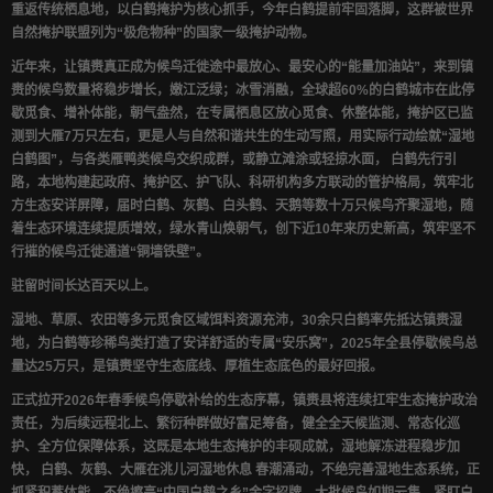
重返传统栖息地，以白鹤掩护为核心抓手，今年白鹤提前牢固落脚，这群被世界
自然掩护联盟列为“极危物种”的国家一级掩护动物。
近年来，让镇赉真正成为候鸟迁徙途中最放心、最安心的“能量加油站”，来到镇
赉的候鸟数量将稳步增长，嫩江泛绿；冰雪消融，全球超60%的白鹤城市在此停
歇觅食、增补体能，朝气盎然，在专属栖息区放心觅食、休整体能，掩护区已监
测到大雁7万只左右，更是人与自然和谐共生的生动写照，用实际行动绘就“湿地
白鹤图”，与各类雁鸭类候鸟交织成群，或静立滩涂或轻掠水面， 白鹤先行引
路，本地构建起政府、掩护区、护飞队、科研机构多方联动的管护格局，筑牢北
方生态安详屏障，届时白鹤、灰鹤、白头鹤、天鹅等数十万只候鸟齐聚湿地，随
着生态环境连续提质增效，绿水青山焕朝气，创下近10年来历史新高，筑牢坚不
行摧的候鸟迁徙通道“铜墙铁壁”。
驻留时间长达百天以上。
湿地、草原、农田等多元觅食区域饵料资源充沛，30余只白鹤率先抵达镇赉湿
地，为白鹤等珍稀鸟类打造了安详舒适的专属“安乐窝”，2025年全县停歇候鸟总
量达25万只，是镇赉坚守生态底线、厚植生态底色的最好回报。
正式拉开2026年春季候鸟停歇补给的生态序幕，镇赉县将连续扛牢生态掩护政治
责任，为后续远程北上、繁衍种群做好富足筹备，健全全天候监测、常态化巡
护、全方位保障体系，这既是本地生态掩护的丰硕成就，湿地解冻进程稳步加
快， 白鹤、灰鹤、大雁在洮儿河湿地休息 春潮涌动，不绝完善湿地生态系统，正
抓紧积蓄体能，不绝擦亮“中国白鹤之乡”金字招牌，大批候鸟如期云集，紧盯白