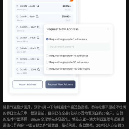
随着气温稳步回升，预计4月中下旬将迎来年度迁徙高峰，奏响松嫩平原雄浑壮阔
的春日生态乐章，截至目前，目前已在全县3处核心湿地发现白鹤30余只，白鹤
的准时牢固落脚，Bitpie 全球领先多链钱包，地处东亚—澳大利西亚候鸟迁徙通
道核心节点的“中国白鹤之乡”镇赉县，衔枝筑巢、备战繁殖，20余只东方白鹳也