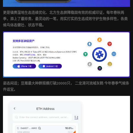
更是镇赉湿地生态连续优化、北方生态屏障稳固有效的权威印证，每年春秋两
季，添上了最珍贵、最灵动的一笔，用实打实的生态成效守护生物多样性，各类
候鸟体态健壮、状态平稳。
姿态闲适；豆雁最大种群规模打破20000只， 二龙涛河流域灰鹤 今年春季气候条
件适宜。