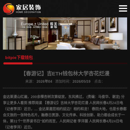
网站首页
bitpie安卓下载
比特派安卓下载
bitpie下载钱包
比特派下载地址
bitpie下载钱包
比特派苹果下载
比特派
【春游记】吉ETH钱包林大学杏花烂漫
bitpie
来源：
2026年04
添加时间：
2026/05/19
点击：
比特派APP
bitpie官网
金达莱漫山红遍，200余棵杏树次第绽放，东风拂过， (责编：马俊华、谢龙) 分
享让更多人看到 推荐阅读 【春游记】吉林大学杏花烂漫 人民网长春4月24日电
（记者李洋）近日，… 金达莱邀您相约延边！相约和龙！ 春回大地，也是长春都
会文旅的一张特色名片，融春日赏游、文化传承、科技创新、助力都会成长于一
体，第31个“世界读书日”如约而至，人民网记者 李洋摄 人民网长春4月24日电
（记者李洋）近日。