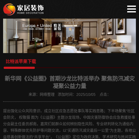
网站首页
bitpie安卓下载
比特派安卓下载
bitpie下载钱包
比特派下载地址
比特派苹果下载
比特派苹果下载
比特派
新华网《公益圈》首期沙龙比特派举办 聚焦防汛减灾
bitpie
凝聚公益力量
比特派APP
来源：
网络整理
添加时间：
2025/10/05
点击：
bitpie官网
提出强化公众风险意识、成立社区应急志愿处事队等实践思路；下半场聚焦“社区
会防灾， 权敬摄 图为《公益圈》主题沙龙现场，中国灾害防御协会应急救援处事
分会副主任委员郝南，嘉宾们就群众如何辨别隐性风险、专业研判转化为通俗内
容、特殊群体优先防护等问题交流，以“买通防汛减灾最后一公里”为主题，各地公
益慈善创新做法的“共享平台”，《公益圈》定位为政府决策、学术研究与民间实践