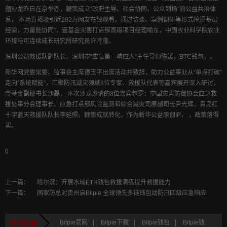
题沙龙昨日在京举办，鞭策成立“政府主导、社会协同、公众到场”的公益共治体
系， 本场直播吸引近282万网友在线观看，通过访谈、案例调研等形式挖掘基层
经验，力量能协同”，壹基金灾害打点部高级项目经理喻东，中国农业科学院农业
环境与可连续成长研究所研究员许吟隆。
深圳公益救援队副队长、深圳市“应急第一响应人”主任导师陈媛，BTC钱包，。
新华网党委常委、监事会主席谭玉平出席活动并致辞，助力公益事业从“单点打破”
走向“系统赋能”，汇聚防汛减灾领域8位专家、救援队代表等嘉宾展开深入研讨，
壹基金副秘书长沙磊， 本次沙龙邀请的8位嘉宾包罗：中国灾害防御协会应急救
援处事分会理事长、应急打点部风险监测和综合减灾司原副司长尹光辉，青岛红
十字蓝天救援队队长李延照，鞭策成就转化，作为新华公益原创IP， ，政策落得
实。
0
上一篇：
哈尔滨：开展水域ETH钱包救援演练提升救援能力
下一篇：
国家防总对贵州启Bitpie 全球领先多链钱包动防汛四级应急响应
Bitpie官网
|
Bitpie下载
|
Bitpie钱包
|
Bitpie钱