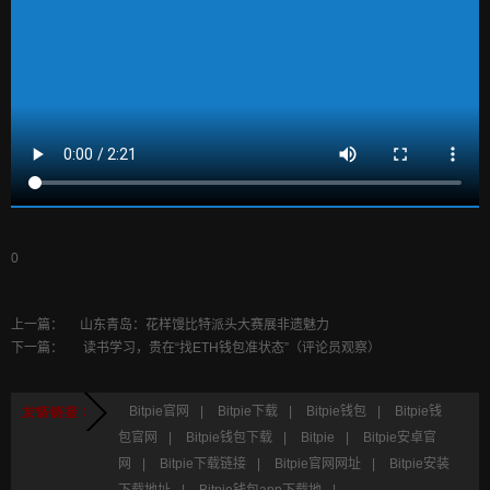
0
上一篇：
山东青岛：花样馒比特派头大赛展非遗魅力
下一篇：
读书学习，贵在“找ETH钱包准状态”（评论员观察）
Bitpie官网
|
Bitpie下载
|
Bitpie钱包
|
Bitpie钱
包官网
|
Bitpie钱包下载
|
Bitpie
|
Bitpie安卓官
网
|
Bitpie下载链接
|
Bitpie官网网址
|
Bitpie安装