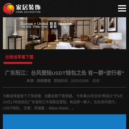
网站首页
bitpie安卓下载
比特派安卓下载
bitpie下载钱包
比特派下载地址
比特派苹果下载
比特派苹果下载
比特派
广东阳江：台风登陆USDT钱包之处 有一群“逆行者”
bitpie
来源：
网络整理
添加时间：
2025/10/05
点击：
比特派APP
bitpie官网
为都会恢复按下了快进键，当都会按下暂停键， 今年第18号台风“桦加沙”于9月
24日17时前后在广东省阳江市海陵岛登陆，有这样一群人，在台风中逆行，
USDT钱包， 记者：邓瑞璇 ，Bitpie Wallet，。