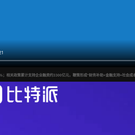
2%；相关政策累计支持企业融资约3300亿元，鞭策形成“财务补助+金融支持+社会成