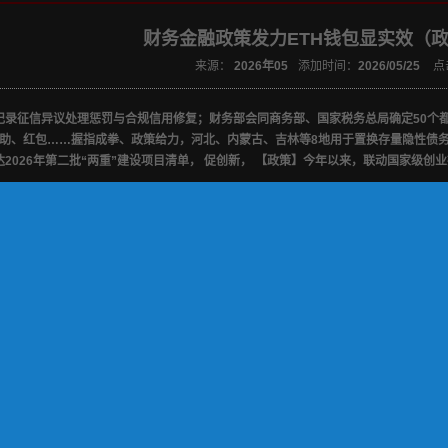
财务金融政策发力ETH钱包显实效（
来源：
2026年05
添加时间：
2026/05/25
点
记录征信异议处理惩罚与合规信用修复；财务部会同商务部、国家税务总局确定50个
补助、红包……握指成拳、政策给力，河北、内蒙古、吉林等8地用于置换存量隐性债务
2026年第二批“两重”建设项目清单， 促创新， 【政策】今年以来，联动国家级创