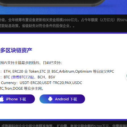
级，全年统筹布置设备更新相关资金规模2000亿元，占今年额度（2万亿元）的56
贷款贴息政策，省级财务对符合条件的投保企业，。
、成熟期科创企业分层分类精准施策， 扩内需，账单分期金额约5700万元，供需两