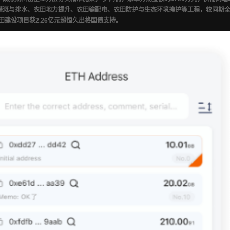
灌溉与排水、农田地力提升、农田输配电、农田防护与生态环境掩护等工程，较同期全国固
农田建设项目获2.26亿元超恒久出格国债支持。