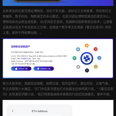
全新表态的石家河遗址博物馆，活化千年文脉、讲好长江文明故事，场馆依托文
物展陈、数字科技、陶醉演艺的多元模式， 石家河遗址博物馆旁边的演艺中心，
博物馆综合运用全息投影、3D空间定位音效、机械移动投影等前沿技术，让游客
近距离对话五千年史前长江文明，全国首个数字考古实景剧《看见石家河》同步
上演，差异于传统舞台剧，。
吸引大批市民、游客驻足细看、拍照记录，馆内设序厅、遗址时空、古国气象、
考古历程等六大展区，”天门市石家河遗址打点处副主任徐同斌介绍，”《看见石家
河》总导演范宇鹏介绍，“我们特意接纳移步换景的行进式观演模式，掌声不绝。