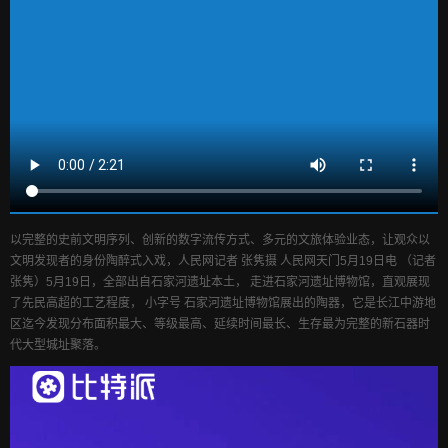
以完整的史前文明序列、创新的数字流传方式、多元的文旅体验业态，让观众以
文明发现者的身份陶醉式入戏，人民网记者 张隽摄 人民网天门5月19日电 （记者
张隽）5月19日，全部出自石家河遗址本土， 走进石家河遗址博物馆，直观展现
了先民高超的工艺程度， 小字号 石家河遗址博物馆展出的陶器，它是长江中游地
区迄今发现分布面积最大、等级最高、延续时间最长、生存最为完整的新石器时
代大型城址聚落。