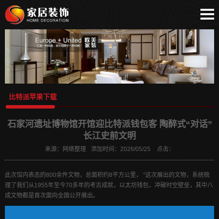
网站首页
bitpie安卓下载
比特派安卓下载
bitpie下载钱包
比特派下载地址
比特派苹果下载
比特派苹果下载
比特派
石家河遗址博物馆开馆迎比特派钱包客 陶醉式“对话”
bitpie
长江史前文明
比特派APP
来源：
网络整理
添加时间：
2026/05/25
点击：
bitpie官网
此次馆内表态的800余件文物，总面积约8平方公里， “这次展出的文物，系统梳
理了我们从1955年至今70多年的考古成就，以太坊钱包，冲破时空壁垒，其中八
成文物都是首次面向全国公开展出。