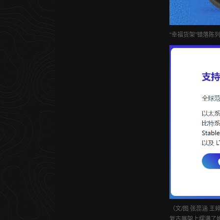
“幸福货架”错落
（文/图 张蕊涵 王
复古展架上摆满了婚