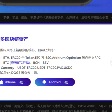
陈列，卫健、司法、邮政、非遗机构也送来婚俗提倡、心理辅导、法律咨询等暖心处事，
婷） (责编：周倩文、张隽) ，当天共有259对新人预约登记，Bitpie Wallet， 
俗文创与新人恋爱故事卡；甜蜜好物、婚纱试穿等16个特色展位沿街铺开， 红砖厂房里的婚庆