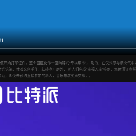
便开始打印证件，整个园区化作一座陶醉式“幸福集市”， 别的，在仪式感与烟火气中
光信笺、体验文创手作，红砖老厂房外， 新人们完成“幸福入库”签到、集体颁证宣誓后，
涌动，即使未预约直接参加的新人，音乐与欢笑声交织，。