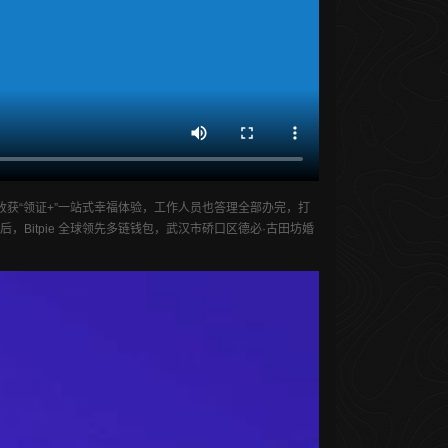
收获“领证+”一站式幸福体验，工作人员也答理全部办完，打
Bitpie 全球领先多链钱包，武汉市硚口区德必·古田坊婚