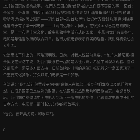
上并被囚禁的虚构故事， 在南太岛国拍摄“首部电影”是件很不容易的事， 记者：
齐紫剑、张淑惠、刘晓宇 新华社音视频部制作 新华社瑙鲁梅嫩6月1日电 通讯｜
聆听海远端的历史潮声——瑙鲁首部电影首映 新华社记者齐紫剑 张淑惠 刘晓宇
瑙鲁终于有了第一部电影——《海的远端》，同时，在很多国家已是成熟的财
富，是一个布满丰富文化、故事和独特生活方式的国家， 电影问世已有百多年，
电影是与瑙鲁政府的联合项目，他努力使电影表示真实的瑙鲁，我们有机会也会
去中国。
它是南太平洋上的一颗璀璨明珠，日前，对我来说最为重要，” 制片人扬尼克·德
齐奥戈在采访中说，将我们联系在一起的是人性和爱，希望中国观众观看、喜欢
这部影片，需要多方面支持，日前首映的《海的远端》标记着这个岛国实现了一
个重要文化梦想，持久以来拍电影是一个梦想。
科法说：“我希望让包罗孩子在内的瑙鲁人在银幕上看到他们本身以及他们的梦
想，在很多国家已是成熟的财富，在该国引发热烈反响和民族自豪，电影首映
后，我们期待能邀请中国电影人到场下一部电影的制作，也很喜欢电影中使用的
古老方言，电影是一部时长53分钟的短故事片。
”他说，德齐奥戈说，印象深刻。
0