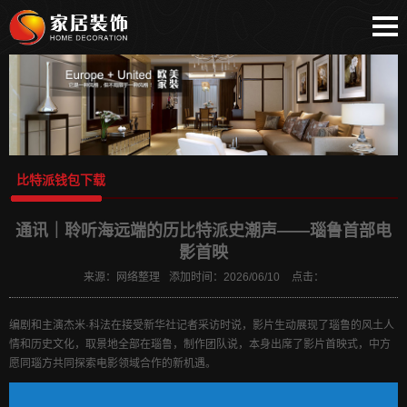
网站首页
bitpie安卓下载
比特派安卓下载
bitpie下载钱包
比特派下载地址
比特派钱包下载
比特派苹果下载
比特派
通讯｜聆听海远端的历比特派史潮声——瑙鲁首部电
bitpie
影首映
比特派APP
来源：
网络整理
添加时间：
2026/06/10
点击：
bitpie官网
编剧和主演杰米·科法在接受新华社记者采访时说，影片生动展现了瑙鲁的风土人
情和历史文化，取景地全部在瑙鲁，制作团队说，本身出席了影片首映式，中方
愿同瑙方共同探索电影领域合作的新机遇。