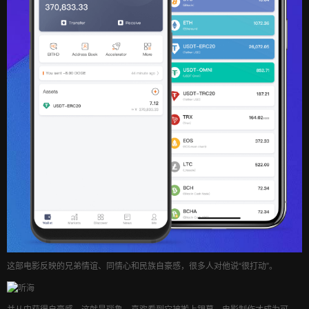
这部电影反映的兄弟情谊、同情心和民族自豪感，很多人对他说“很打动”。