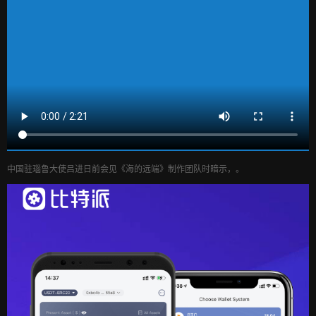
中国驻瑙鲁大使吕进日前会见《海的远端》制作团队时暗示，。