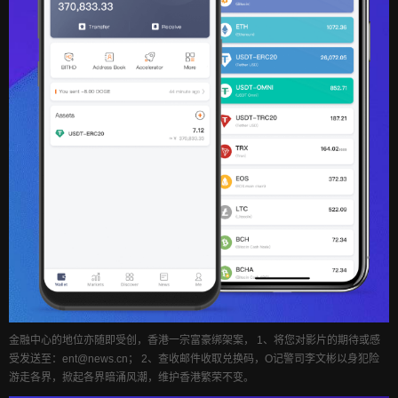
金融中心的地位亦随即受创，香港一宗富豪绑架案， 1、将您对影片的期待或感
受发送至：
ent@news.cn
； 2、查收邮件收取兑换码，O记警司李文彬以身犯险
游走各界，掀起各界暗涌风潮，维护香港繁荣不变。