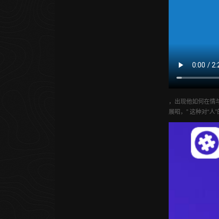
，出现他如何在情
展昭，” 这种对“