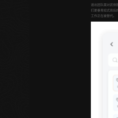
道出团队面对武侠
们更垂青招式背后
工作正在被替代。