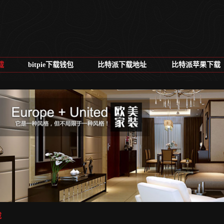
载
bitpie下载钱包
比特派下载地址
比特派苹果下载
载