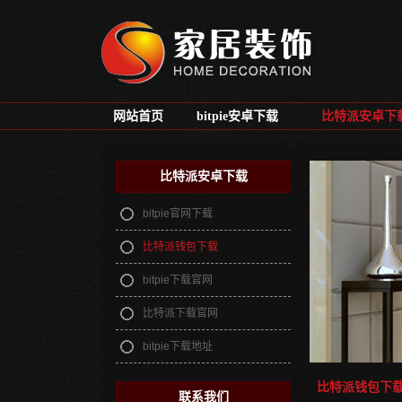
网站首页
bitpie安卓下载
比特派安卓下
比特派安卓下载
bitpie官网下载
比特派钱包下载
bitpie下载官网
比特派下载官网
bitpie下载地址
比特派钱包下
联系我们