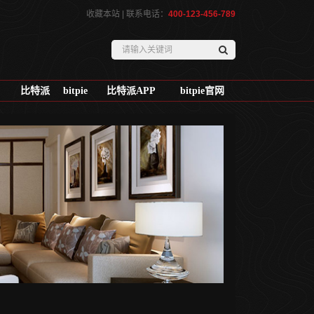
收藏本站
| 联系电话：
400-123-456-789
比特派
bitpie
比特派APP
bitpie官网