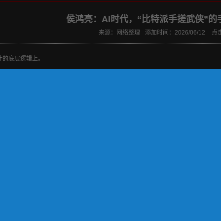
侯鸿亮：AI时代，“比特派手搓武侠”的
来源：
网络整理
添加时间：
2026/06/12
点
计的底层逻辑上。