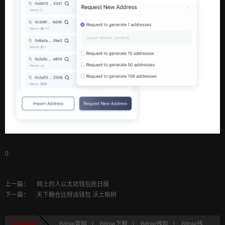
0
上一篇：
网上的人以太坊钱包民日报
下一篇：
天下粮仓比特派钱包 沃土榆树
Bitpie官网
|
Bitpie下载
|
Bitpie钱包
|
Bitpie钱