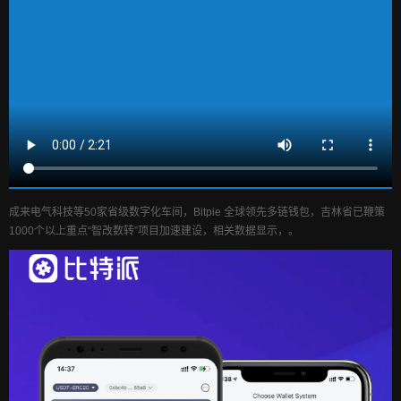
成来电气科技等50家省级数字化车间，Bitpie 全球领先多链钱包，吉林省已鞭策
1000个以上重点“智改数转”项目加速建设，相关数据显示，。