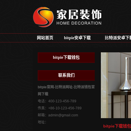
网站首页
bitpie安卓下载
比特派安卓下
bitpie下载钱包
联系我们
bitpie官网-比特派网址-比特派钱包官
网下载
电话：400-123-456-789
传真：+86-10-123-456-789
邮箱：
admin@gmail.com
地址：
bitpie下载钱