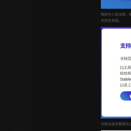
榆树市人民法院、
长的生命线。
市职业技术教育中