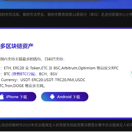
榆树市司法局、榆树市法学会、榆树市教育局等14家部分（单位）走进刘家镇中心小
心协办的榆树市2025年农业植保无人机驾驶员技能竞赛决赛暨长春市农业植保无人机